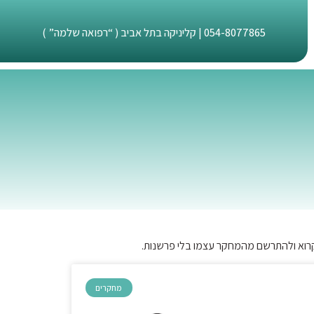
054-8077865
| קליניקה בתל אביב ( “רפואה שלמה” )
לקרוא ולהתרשם מהמחקר עצמו בלי פרשנות.
מחקרים