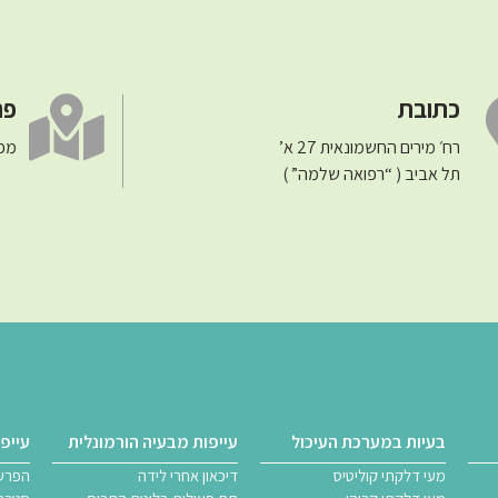
כתובת
פר
רח׳ מירים החשמונאית 27 א’
מפה
תל אביב ( “רפואה שלמה” )
בעיות במערכת העיכול
עייפות מבעיה הורמונלית
עייפו
מעי דלקתי קוליטיס
דיכאון אחרי לידה
הפרעו