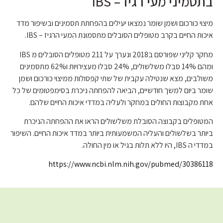
בתסמיני מעי רגיז – IBS
מיצוי כורכום ושמן שומר נמצאו יעילים בהפחתת תסמינים ובשיפור מדד
איכות החיים בקרב מטופלים הסובלים מתסמונת המעי הרגיז – IBS.
מחקר קליני שפורסם ב2018 ונערך על 211 מטופלים הסובלים מ IBS
ומהם 14% סבלו משלשולים, 24% סבלו מעצירויות ו62% מתסמינים
משולבים, מצא שנטילה עקבית של שתי קפסולות ממיצוי כורכום ושמן
שומר ביום למשך חודשיים, הביאה להפחתה ניכרת בסימפטומים של כל
אחת מקבוצות החולים במחקר ולעליה במדדי איכות החיים שלהם.
המטופלים בקבוצה הסובלת משלשולים הראו את ההפחתה הניכרת
ביותר בשלשולים והעליה המשמעותית ביותר במדד איכות החיים. השיפור
במדדי ה IBS, היו ללא תלות בגיל או מין החולה.
https://www.ncbi.nlm.nih.gov/pubmed/30386118